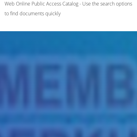
Web Online Public Access Catalog - Use the search options
to find documents quickly
Title
Author(s)
Subject(s)
ISBN/ISSN
Collection Type