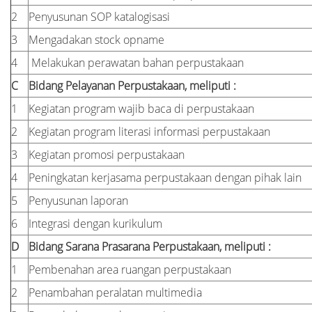
2
Penyusunan SOP katalogisasi
3
Mengadakan stock opname
4
Melakukan perawatan bahan perpustakaan
C
Bidang Pelayanan Perpustakaan, meliputi :
1
Kegiatan program wajib baca di perpustakaan
2
Kegiatan program literasi informasi perpustakaan
3
Kegiatan promosi perpustakaan
4
Peningkatan kerjasama perpustakaan dengan pihak lain
5
Penyusunan laporan
6
Integrasi dengan kurikulum
D
Bidang Sarana Prasarana Perpustakaan, meliputi :
1
Pembenahan area ruangan perpustakaan
2
Penambahan peralatan multimedia